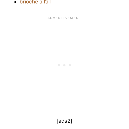
brioche à l’ail
[ads2]