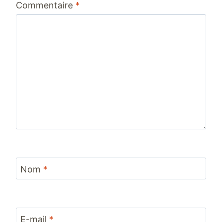
Commentaire
*
étoile
étoiles
étoiles
étoiles
étoiles
Nom
*
E-mail
*