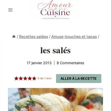
Aller
au
contenu
/
Recettes salées
/
Amuse-bouches et tapas
/
les salés
17 janvier 2013
8 Commentaires
ALLER À LA RECETTE
5
de
1
avis