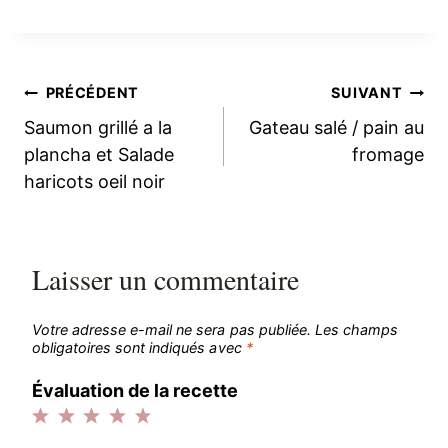
Navigation
PRÉCÉDENT
SUIVANT
Saumon grillé a la
Gateau salé / pain au
de
plancha et Salade
fromage
haricots oeil noir
l’article
Laisser un commentaire
Votre adresse e-mail ne sera pas publiée.
Les champs
obligatoires sont indiqués avec
*
Évaluation de la recette
1
2
3
4
5