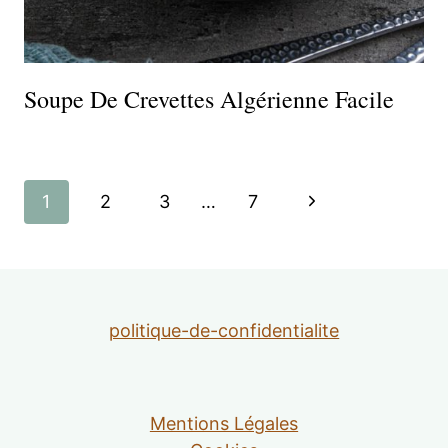
Soupe De Crevettes Algérienne Facile
Navigation
Page
1
2
3
…
7
de
suivante
page
politique-de-confidentialite
Mentions Légales