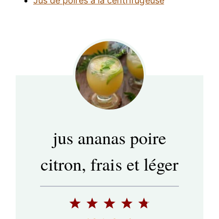
Jus de poires à la centrifugeuse
jus ananas poire
citron, frais et léger
1
2
3
4
5