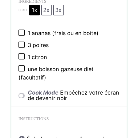
INGRÉDIENTS
1x
2x
3x
SCALE
1
ananas (frais ou en boite)
3
poires
1
citron
une boisson gazeuse diet
(facultatif)
Cook Mode
Empêchez votre écran
de devenir noir
INSTRUCTIONS