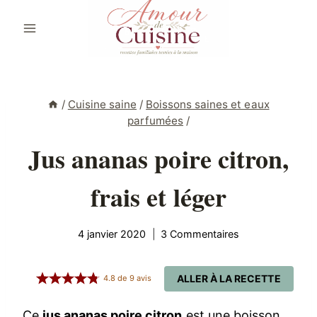
Aller
au
contenu
/
Cuisine saine
/
Boissons saines et eaux
parfumées
/
Jus ananas poire citron,
frais et léger
4 janvier 2020
3 Commentaires
ALLER À LA RECETTE
4.8
de
9
avis
Ce
jus ananas poire citron
est une boisson