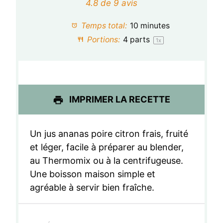
é
é
é
é
é
4.8
de
9
avis
t
t
t
t
t
Temps total:
10 minutes
o
o
o
o
o
Portions:
4
parts
1
x
i
i
i
i
i
l
l
l
l
l
e
e
e
e
e
IMPRIMER LA RECETTE
s
s
s
s
Un jus ananas poire citron frais, fruité
et léger, facile à préparer au blender,
au Thermomix ou à la centrifugeuse.
Une boisson maison simple et
agréable à servir bien fraîche.