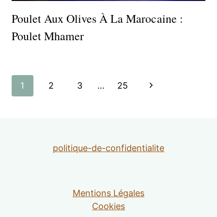
Poulet Aux Olives À La Marocaine :
Poulet Mhamer
Navigation
Page
1
2
3
…
25
de
suivante
page
politique-de-confidentialite
Mentions Légales
Cookies