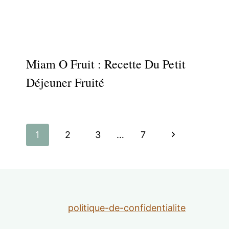
Miam O Fruit : Recette Du Petit
Déjeuner Fruité
Navigation
Page
1
2
3
…
7
de
suivante
page
politique-de-confidentialite