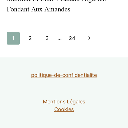
Fondant Aux Amandes
Navigation
Page
1
2
3
…
24
de
suivante
page
politique-de-confidentialite
Mentions Légales
Cookies