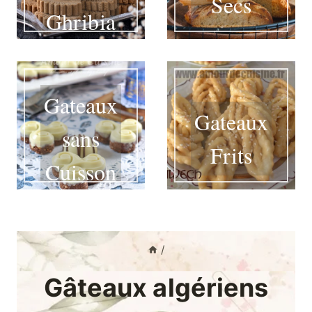
Secs
Ghribia
Gateaux
Gateaux
sans
Frits
Cuisson
/
Gâteaux algériens