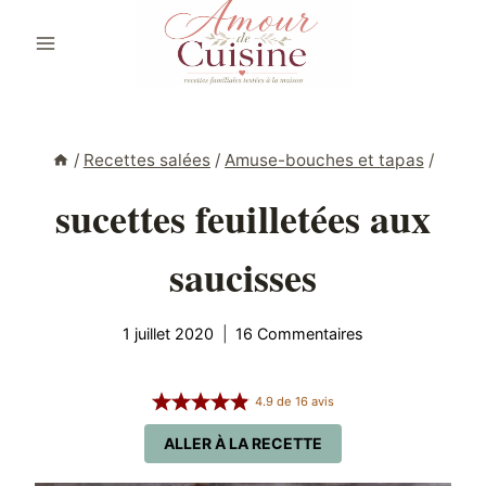
Aller
au
contenu
/
Recettes salées
/
Amuse-bouches et tapas
/
sucettes feuilletées aux
saucisses
1 juillet 2020
16 Commentaires
4.9
de
16
avis
ALLER À LA RECETTE