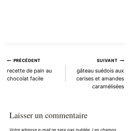
Navigation
PRÉCÉDENT
SUIVANT
recette de pain au
gâteau suédois aux
de
chocolat facile
cerises et amandes
caramélisées
l’article
Laisser un commentaire
Votre adresse e-mail ne sera pas publiée.
Les champs