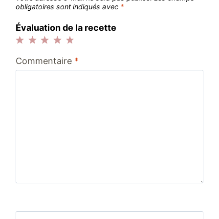
obligatoires sont indiqués avec
*
Évaluation de la recette
1
2
3
4
5
Commentaire
*
étoile
étoiles
étoiles
étoiles
étoiles