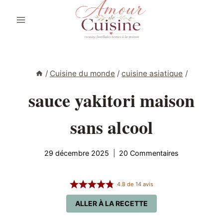
Aller
au
contenu
/
Cuisine du monde
/
cuisine asiatique
/
sauce yakitori maison
sans alcool
29 décembre 2025
20 Commentaires
4.8
de
14
avis
ALLER À LA RECETTE