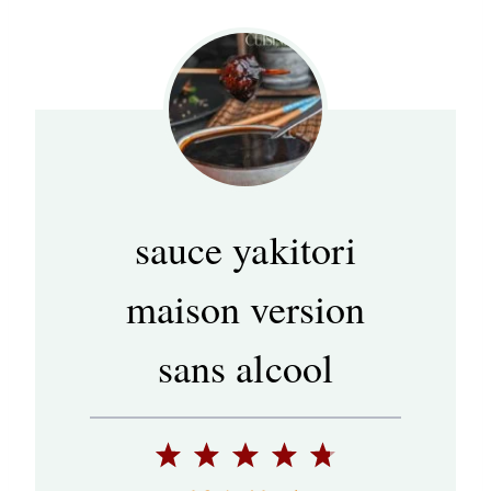
sauce yakitori
maison version
sans alcool
1
2
3
4
5