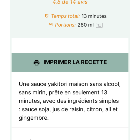
é
é
é
é
é
4.8
de
14
avis
t
t
t
t
t
Temps total:
13 minutes
o
o
o
o
o
Portions:
280
ml
1
x
i
i
i
i
i
l
l
l
l
l
e
e
e
e
e
IMPRIMER LA RECETTE
s
s
s
s
Une sauce yakitori maison sans alcool,
sans mirin, prête en seulement 13
minutes, avec des ingrédients simples
: sauce soja, jus de raisin, citron, ail et
gingembre.