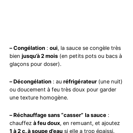
– Congélation
:
oui
, la sauce se congèle très
bien
jusqu’à 2 mois
(en petits pots ou bacs à
glaçons pour doser).
– Décongélation
: au
réfrigérateur
(une nuit)
ou doucement à feu très doux pour garder
une texture homogène.
– Réchauffage sans “casser” la sauce
:
chauffez
à feu doux
, en remuant, et ajoutez
1 à 2 c. à soupe d’eau
si elle a trop épaissi.