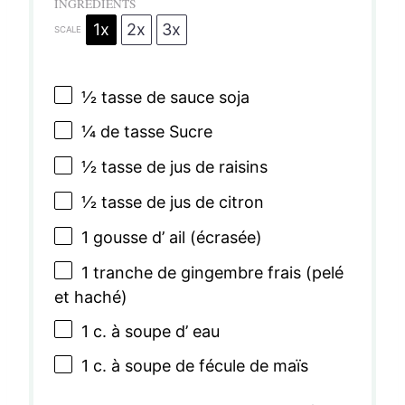
INGRÉDIENTS
1x
2x
3x
SCALE
1⁄2
tasse de sauce soja
1⁄4
de tasse Sucre
1⁄2
tasse de jus de raisins
1⁄2
tasse de jus de citron
1
gousse d’ ail (écrasée)
1
tranche de gingembre frais (pelé
et haché)
1
c. à soupe d’ eau
1
c. à soupe de fécule de maïs