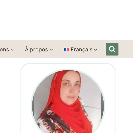
ions
À propos
Français