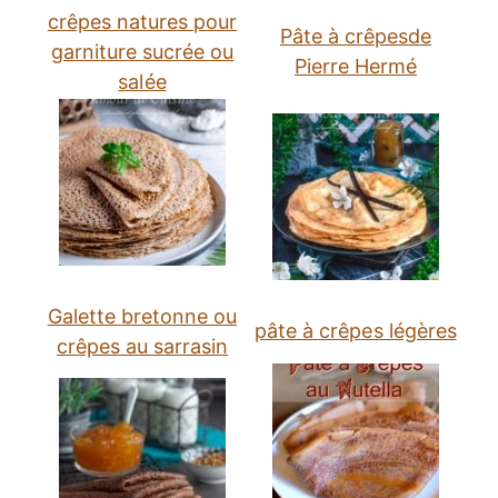
crêpes natures pour
Pâte à crêpesde
garniture sucrée ou
Pierre Hermé
salée
Galette bretonne ou
pâte à crêpes légères
crêpes au sarrasin