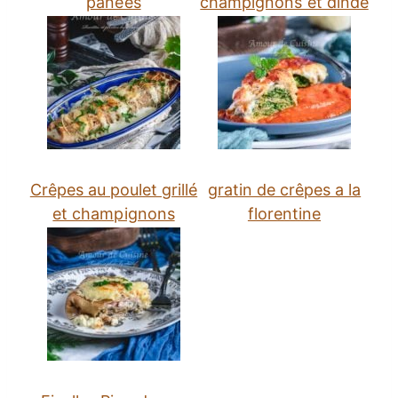
panées
champignons et dinde
Crêpes au poulet grillé
gratin de crêpes a la
et champignons
florentine