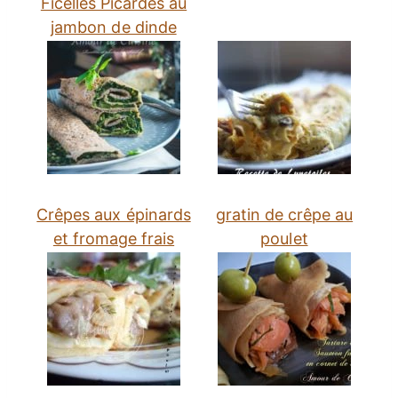
Ficelles Picardes au
jambon de dinde
Crêpes aux épinards
gratin de crêpe au
et fromage frais
poulet