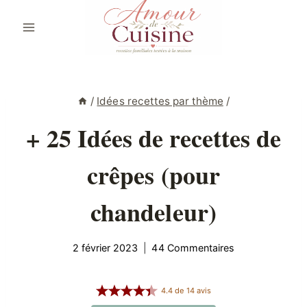
Aller
au
contenu
/
Idées recettes par thème
/
+ 25 Idées de recettes de
crêpes (pour
chandeleur)
2 février 2023
44 Commentaires
4.4
de
14
avis