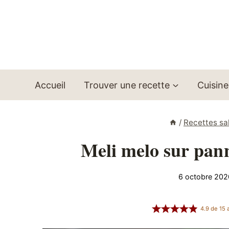
Aller
au
contenu
Accueil
Trouver une recette
Cuisine
/
Recettes sa
Meli melo sur pann
6 octobre 202
4.9
de
15
a