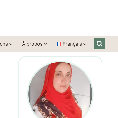
ions
À propos
Français