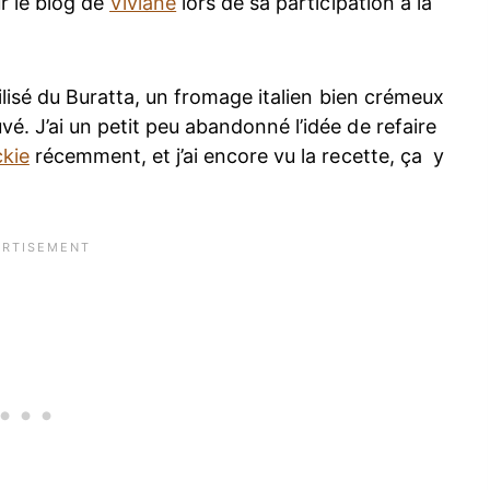
ur le blog de
Viviane
lors de sa participation à la
ilisé du Buratta, un fromage italien bien crémeux
vé. J’ai un petit peu abandonné l’idée de refaire
kie
récemment, et j’ai encore vu la recette, ça y