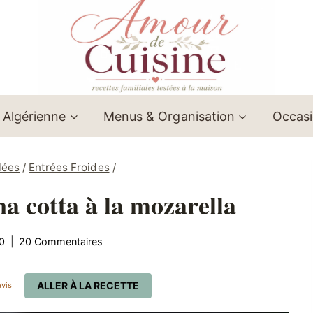
 Algérienne
Menus & Organisation
Occas
lées
/
Entrées Froides
/
a cotta à la mozarella
0
20 Commentaires
ALLER À LA RECETTE
vis