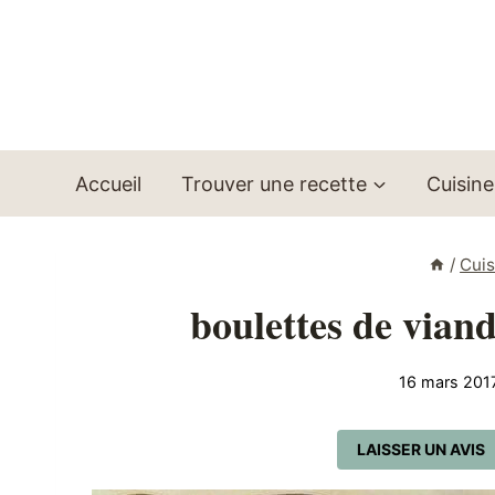
Aller
au
contenu
Accueil
Trouver une recette
Cuisine
/
Cui
boulettes de vian
16 mars 201
LAISSER UN AVIS