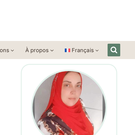
ions
À propos
Français