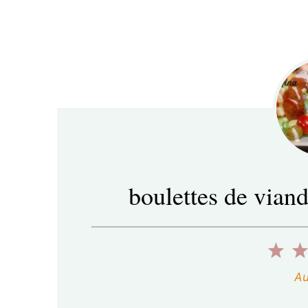
boulettes de vian
1
é
Au
t