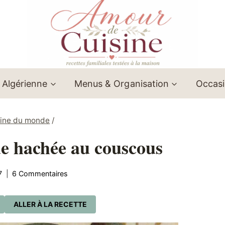
 Algérienne
Menus & Organisation
Occas
sine du monde
/
de hachée au couscous
7
6 Commentaires
ALLER À LA RECETTE