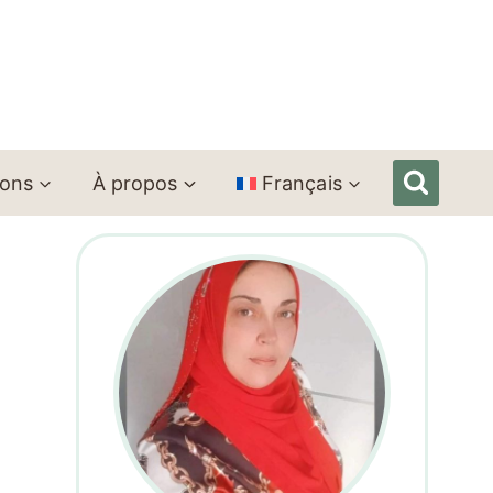
ions
À propos
Français