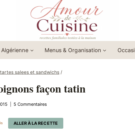
 Algérienne
Menus & Organisation
Occas
/ tartes salees et sandwichs
/
 oignons façon tatin
2015
5 Commentaires
ALLER À LA RECETTE
is