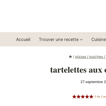
Aller
au
contenu
Accueil
Trouver une recette
Cuisine
/
pizzas / quiches 
tartelettes aux
27 septembre 
5
de
2
av