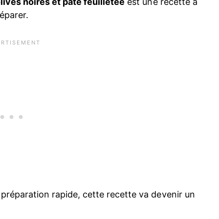
olives noires et pâte feuilletée
est une recette à
réparer.
a préparation rapide, cette recette va devenir un