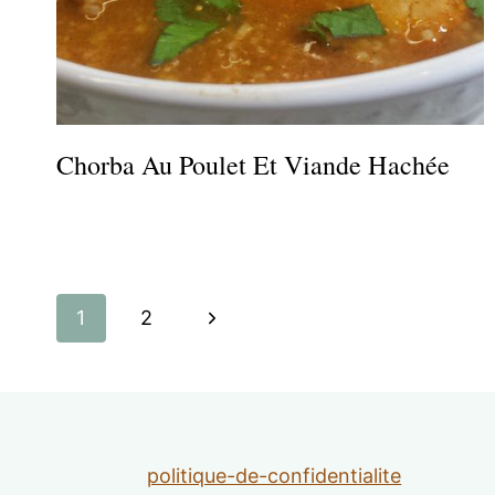
Chorba Au Poulet Et Viande Hachée
Navigation
Page
1
2
de
suivante
page
politique-de-confidentialite