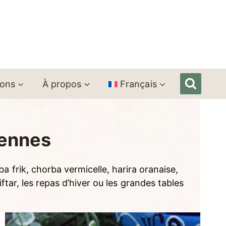
ions
À propos
Français
iennes
a frik, chorba vermicelle, harira oranaise,
tar, les repas d’hiver ou les grandes tables