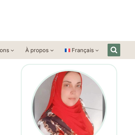
ions
À propos
Français