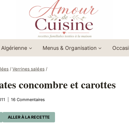
 Algérienne
Menus & Organisation
Occas
lées
/
Verrines salées
/
tes concombre et carottes
011
16 Commentaires
ALLER À LA RECETTE