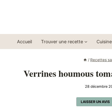
Aller
au
contenu
Accueil
Trouver une recette
Cuisine
/
Recettes sa
Verrines houmous toma
28 décembre 2
LAISSER UN AVIS