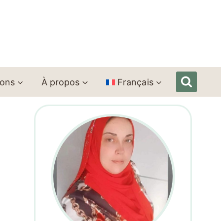
ions
À propos
Français