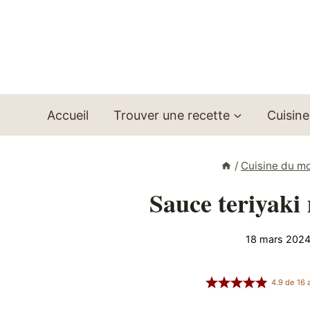
Aller
au
contenu
Accueil
Trouver une recette
Cuisine
/
Cuisine du m
Sauce teriyaki
18 mars 202
4.9
de
16
a