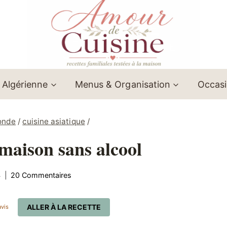
 Algérienne
Menus & Organisation
Occas
onde
/
cuisine asiatique
/
 maison sans alcool
4
20 Commentaires
ALLER À LA RECETTE
vis