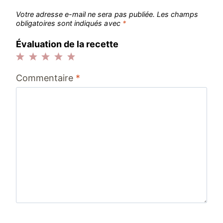
Votre adresse e-mail ne sera pas publiée.
Les champs
obligatoires sont indiqués avec
*
Évaluation de la recette
1
2
3
4
5
Commentaire
*
étoile
étoiles
étoiles
étoiles
étoiles