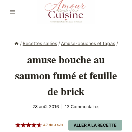
Aller
au
contenu
/
Recettes salées
/
Amuse-bouches et tapas
/
amuse bouche au
saumon fumé et feuille
de brick
28 août 2016
12 Commentaires
ALLER À LA RECETTE
4.7
de
3
avis