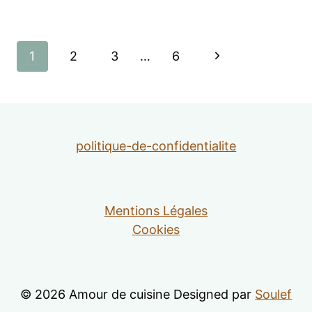
Navigation
Page
1
2
3
…
6
de
suivante
page
politique-de-confidentialite
Mentions Légales
Cookies
© 2026 Amour de cuisine Designed par
Soulef