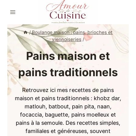
Aller
au
contenu
/
Boulange maison : pains, brioches et
viennoiseries
/
Pains maison et
pains traditionnels
Retrouvez ici mes recettes de pains
maison et pains traditionnels : khobz dar,
matlouh, batbout, pain pita, naan,
focaccia, baguette, pains moelleux et
pains à la semoule. Des recettes simples,
familiales et généreuses, souvent