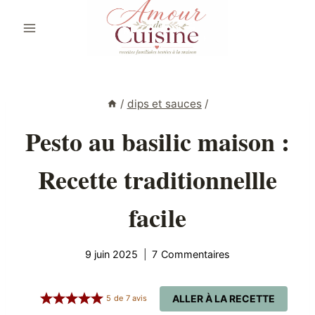
Aller
au
contenu
/
dips et sauces
/
Pesto au basilic maison :
Recette traditionnellle
facile
9 juin 2025
7 Commentaires
ALLER À LA RECETTE
5
de
7
avis