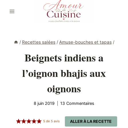
Aller
au
contenu
/
Recettes salées
/
Amuse-bouches et tapas
/
Beignets indiens a
l’oignon bhajis aux
oignons
8 juin 2019
13 Commentaires
ALLER À LA RECETTE
5
de
5
avis