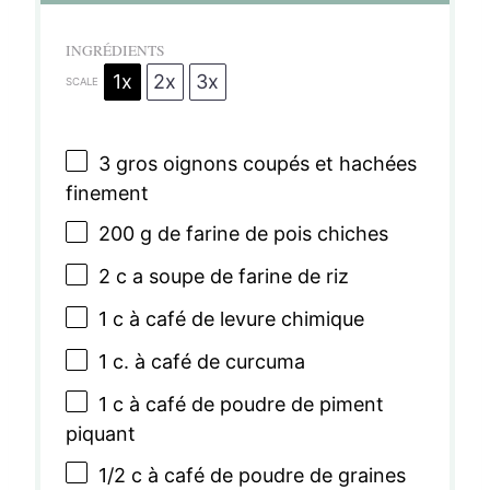
s
s
s
s
INGRÉDIENTS
1x
2x
3x
SCALE
3
gros oignons coupés et hachées
finement
200 g
de farine de pois chiches
2
c a soupe de farine de riz
1
c à café de levure chimique
1
c. à café de curcuma
1
c à café de poudre de piment
piquant
1/2
c à café de poudre de graines