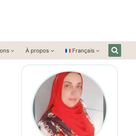
ions
À propos
Français