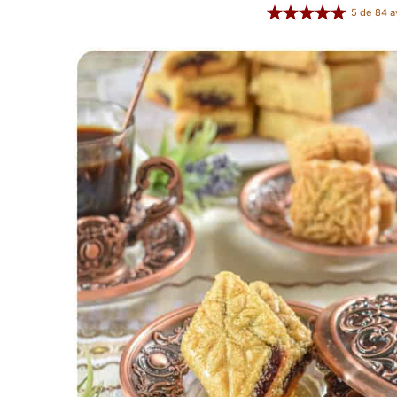
5
de
84
a