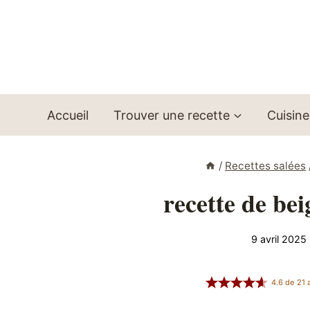
Aller
au
contenu
Accueil
Trouver une recette
Cuisine
/
Recettes salées
recette de bei
9 avril 2025
4.6
de
21
a