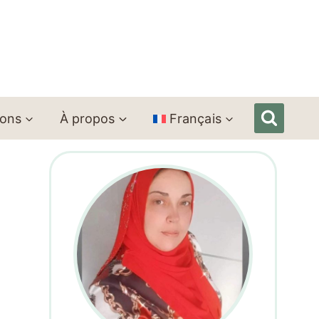
ions
À propos
Français