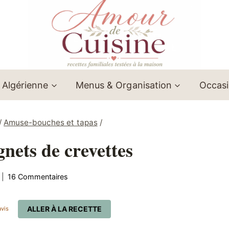
 Algérienne
Menus & Organisation
Occas
/
Amuse-bouches et tapas
/
gnets de crevettes
16 Commentaires
ALLER À LA RECETTE
vis