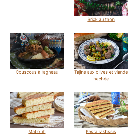
Brick au thon
Couscous à l’agneau
Tajine aux olives et viande
hachée
Kesra rakhssis
Matlouh