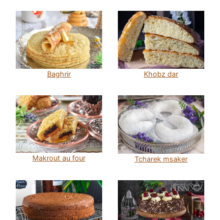
Baghrir
Khobz dar
Makrout au four
Tcharek msaker