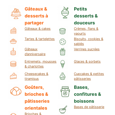
Gâteaux &
Petits
desserts à
desserts &
partager
douceurs
Gâteaux & cakes
Crèmes, flans &
yaourts
Tartes & tartelettes
Biscuits, cookies &
sablés
Gâteaux
Verrines sucrées
d’anniversaire
Entremets, mousses
Glaces & sorbets
& charlottes
Cheesecakes &
Cupcakes & petites
tiramisus
pâtisseries
Goûters,
Bases,
brioches &
confitures &
pâtisseries
boissons
Bases de pâtisserie
orientales
Brioches &