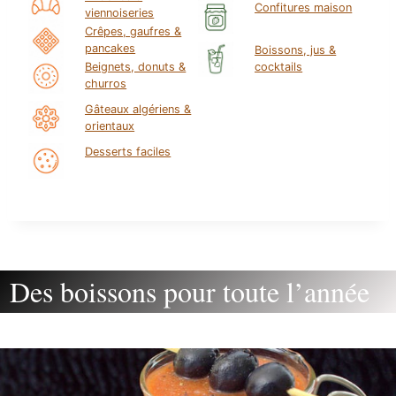
Confitures maison
viennoiseries
Crêpes, gaufres &
pancakes
Boissons, jus &
Beignets, donuts &
cocktails
churros
Gâteaux algériens &
orientaux
Desserts faciles
Des boissons pour toute l’année