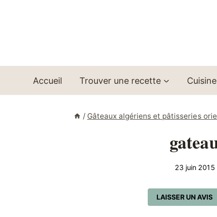
Aller
au
contenu
Accueil
Trouver une recette
Cuisine
/
Gâteaux algériens et pâtisseries ori
gateau
23 juin 2015
LAISSER UN AVIS