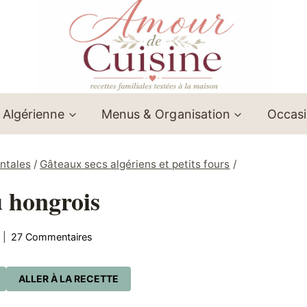
 Algérienne
Menus & Organisation
Occas
entales
/
Gâteaux secs algériens et petits fours
/
 hongrois
27 Commentaires
ALLER À LA RECETTE