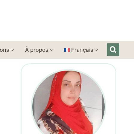
ions
À propos
Français