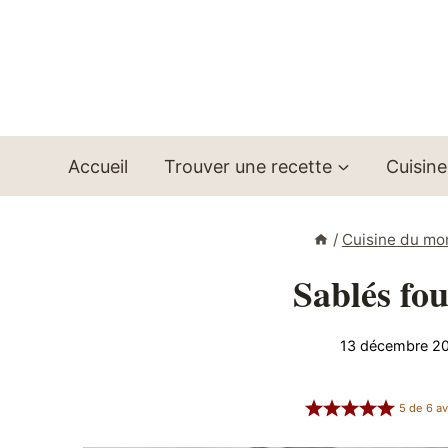
Aller
au
contenu
Accueil
Trouver une recette
Cuisine
/
Cuisine du m
Sablés fo
13 décembre 2
5
de
6
av