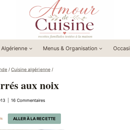
 Algérienne
Menus & Organisation
Occas
onde
/
Cuisine algérienne
/
urrés aux noix
013
16 Commentaires
ALLER À LA RECETTE
is