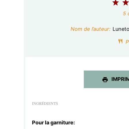
1
é
5
t
Nom de l’auteur:
Luneto
o
P
i
l
e
IMPRI
INGRÉDIENTS
Pour la garniture: