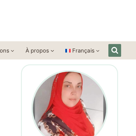
ions
À propos
Français