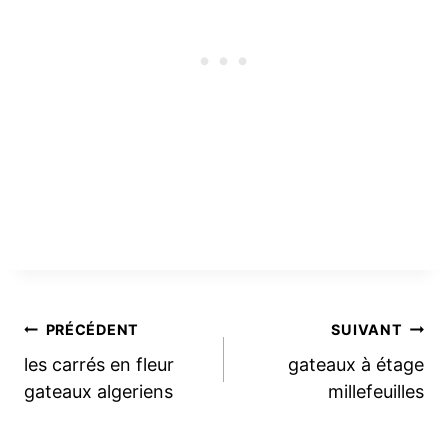
Navigation
PRÉCÉDENT
SUIVANT
les carrés en fleur
gateaux à étage
de
gateaux algeriens
millefeuilles
l’article