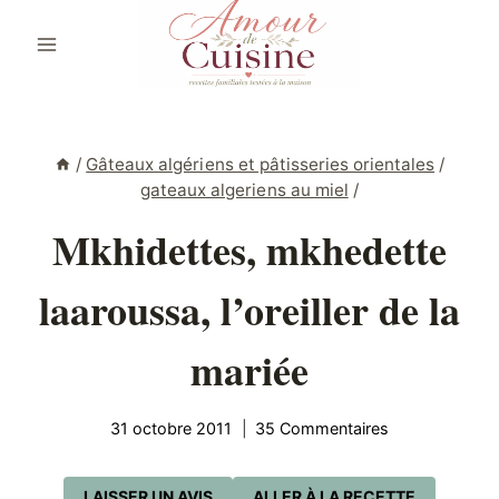
Aller
au
contenu
/
Gâteaux algériens et pâtisseries orientales
/
gateaux algeriens au miel
/
Mkhidettes, mkhedette
laaroussa, l’oreiller de la
mariée
31 octobre 2011
35 Commentaires
LAISSER UN AVIS
ALLER À LA RECETTE