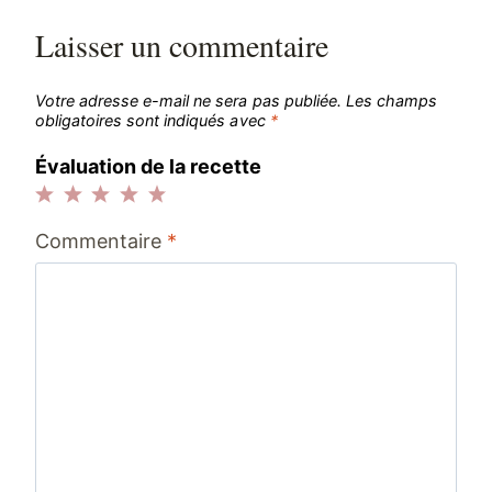
Laisser un commentaire
Votre adresse e-mail ne sera pas publiée.
Les champs
obligatoires sont indiqués avec
*
Évaluation de la recette
1
2
3
4
5
Commentaire
*
étoile
étoiles
étoiles
étoiles
étoiles