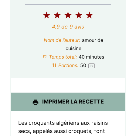
1
2
3
4
5
é
é
é
é
é
4.9
de
9
avis
t
t
t
t
t
Nom de l’auteur:
amour de
o
o
o
o
o
cuisine
Temps total:
40 minutes
i
i
i
i
i
Portions:
5
0
1
x
l
l
l
l
l
e
e
e
e
e
s
s
s
s
IMPRIMER LA RECETTE
Les croquants algériens aux raisins
secs, appelés aussi croquets, font