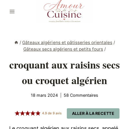
Aller
au
contenu
/
Gâteaux algériens et pâtisseries orientales
/
Gâteaux secs algériens et petits fours
/
croquant aux raisins secs
ou croquet algérien
18 mars 2024
58 Commentaires
ALLER À LA RECETTE
4.9
de
9
avis
Le croquant algérien aux raisins secs, appelé