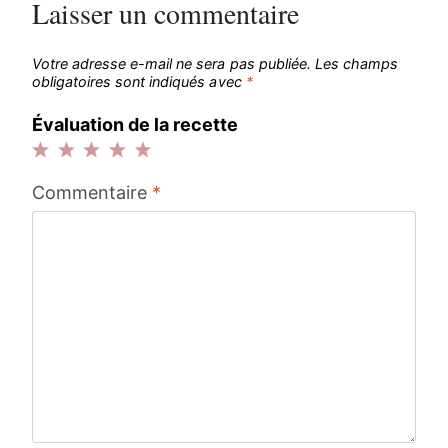
Laisser un commentaire
Votre adresse e-mail ne sera pas publiée.
Les champs
obligatoires sont indiqués avec
*
Évaluation de la recette
1
2
3
4
5
Commentaire
*
étoile
étoiles
étoiles
étoiles
étoiles