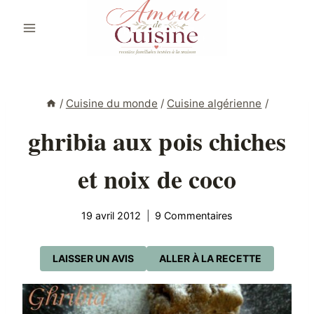
Aller
au
contenu
/
Cuisine du monde
/
Cuisine algérienne
/
ghribia aux pois chiches
et noix de coco
19 avril 2012
9 Commentaires
LAISSER UN AVIS
ALLER À LA RECETTE