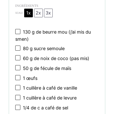
INGRÉDIENTS
1x
2x
3x
SCALE
130 g
de beurre mou (j’ai mis du
smen)
80 g
sucre semoule
60 g
de noix de coco (pas mis)
50 g
de fécule de maïs
1
œufs
1
cuillère à café de vanille
1
cuillère à café de levure
1/4
de c a café de sel