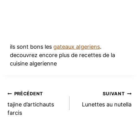
ils sont bons les
gateaux algeriens
.
decouvrez encore plus de recettes de la
cuisine algerienne
Navigation
PRÉCÉDENT
SUIVANT
tajine d’artichauts
Lunettes au nutella
de
farcis
l’article