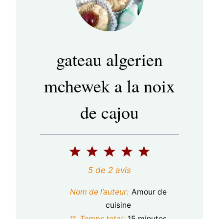
gateau algerien
mchewek a la noix
de cajou
1
2
3
4
5
é
é
é
é
é
5
de
2
avis
t
t
t
t
t
Nom de l’auteur:
Amour de
o
o
o
o
o
cuisine
Temps total:
15 minutes