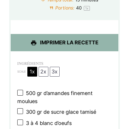
i
i
i
i
i
Portions:
4
0
1
x
l
l
l
l
l
e
e
e
e
e
s
s
s
s
IMPRIMER LA RECETTE
INGRÉDIENTS
1x
2x
3x
SCALE
500
gr d’amandes finement
moulues
300
gr de sucre glace tamisé
3
à 4 blanc d’oeufs