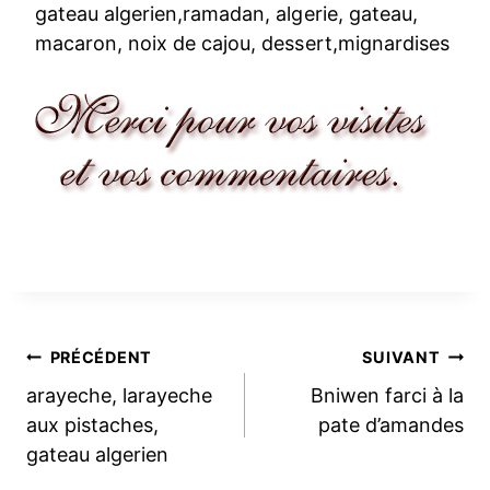
gateau algerien,ramadan, algerie, gateau,
macaron, noix de cajou, dessert,mignardises
Navigation
PRÉCÉDENT
SUIVANT
arayeche, larayeche
Bniwen farci à la
de
aux pistaches,
pate d’amandes
gateau algerien
l’article