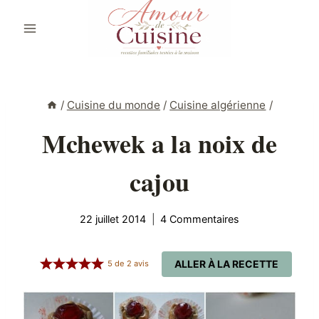
Aller
au
contenu
/
Cuisine du monde
/
Cuisine algérienne
/
Mchewek a la noix de
cajou
22 juillet 2014
4 Commentaires
ALLER À LA RECETTE
5
de
2
avis