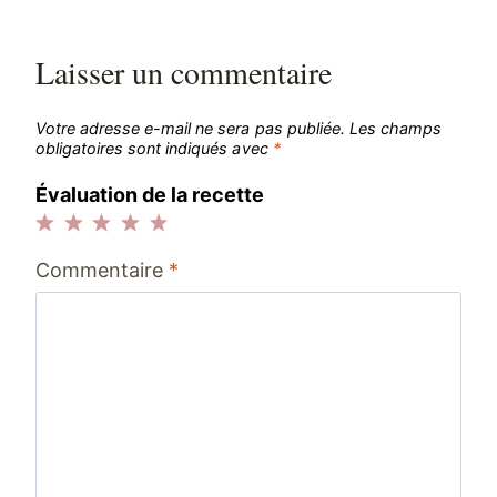
Laisser un commentaire
Votre adresse e-mail ne sera pas publiée.
Les champs
obligatoires sont indiqués avec
*
Évaluation de la recette
1
2
3
4
5
Commentaire
*
étoile
étoiles
étoiles
étoiles
étoiles