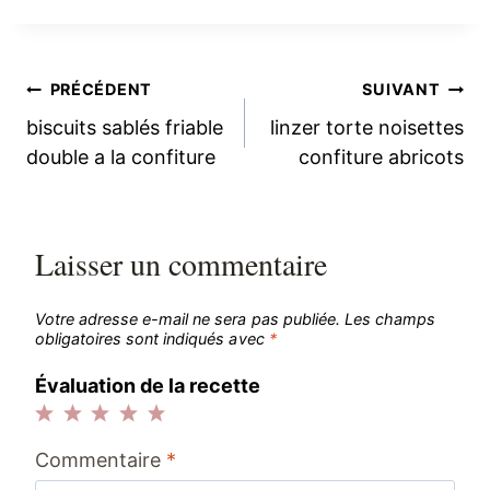
Navigation
PRÉCÉDENT
SUIVANT
biscuits sablés friable
linzer torte noisettes
de
double a la confiture
confiture abricots
l’article
Laisser un commentaire
Votre adresse e-mail ne sera pas publiée.
Les champs
obligatoires sont indiqués avec
*
Évaluation de la recette
1
2
3
4
5
Commentaire
*
étoile
étoiles
étoiles
étoiles
étoiles