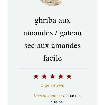
ghriba aux
amandes / gateau
sec aux amandes
facile
1
2
3
4
5
é
é
é
é
é
5
de
14
avis
t
t
t
t
t
Nom de l’auteur:
amour de
o
o
o
o
o
cuisine