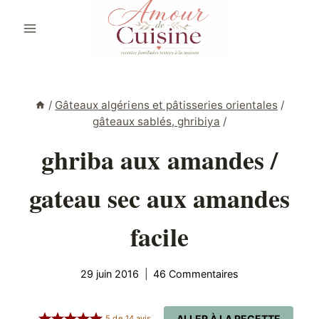
Aller
au
contenu
/
Gâteaux algériens et pâtisseries orientales
/
gâteaux sablés, ghribiya
/
ghriba aux amandes /
gateau sec aux amandes
facile
29 juin 2016
46 Commentaires
ALLER À LA RECETTE
5
de
14
avis