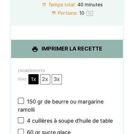
Temps total:
40 minutes
i
i
i
i
i
Portions:
1
0
1
x
l
l
l
l
l
e
e
e
e
e
s
s
s
s
IMPRIMER LA RECETTE
INGRÉDIENTS
1x
2x
3x
SCALE
150
gr de beurre ou margarine
ramolli
4
cuillères à soupe d’huile de table
60
gr sucre glace