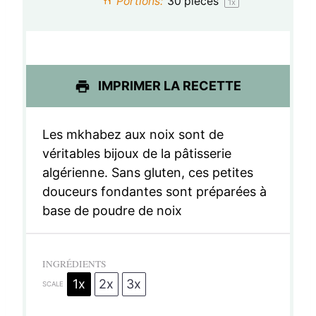
Portions:
30
pieces
1
x
l
l
l
l
l
e
e
e
e
e
s
s
s
s
IMPRIMER LA RECETTE
Les mkhabez aux noix sont de
véritables bijoux de la pâtisserie
algérienne. Sans gluten, ces petites
douceurs fondantes sont préparées à
base de poudre de noix
INGRÉDIENTS
1x
2x
3x
SCALE