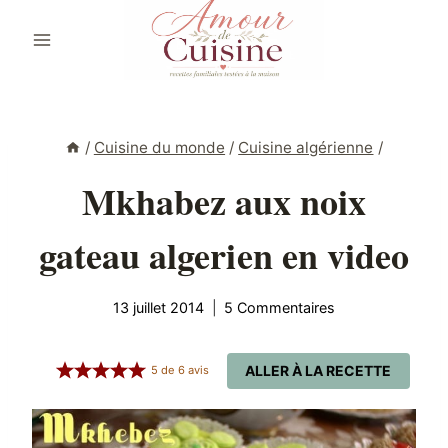
Aller
au
contenu
/
Cuisine du monde
/
Cuisine algérienne
/
Mkhabez aux noix
gateau algerien en video
13 juillet 2014
5 Commentaires
ALLER À LA RECETTE
5
de
6
avis