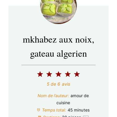
mkhabez aux noix,
gateau algerien
1
2
3
4
5
é
é
é
é
é
5
de
6
avis
t
t
t
t
t
Nom de l’auteur:
amour de
o
o
o
o
o
cuisine
Temps total:
45 minutes
i
i
i
i
i