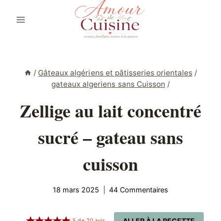
Aller
au
contenu
/
Gâteaux algériens et pâtisseries orientales
/
gateaux algeriens sans Cuisson
/
Zellige au lait concentré
sucré – gateau sans
cuisson
18 mars 2025
44 Commentaires
ALLER À LA RECETTE
5
de
20
avis