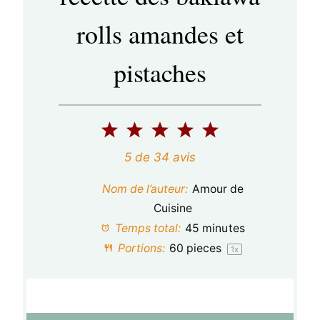
rolls amandes et
pistaches
1
2
3
4
5
é
é
é
é
é
5
de
34
avis
t
t
t
t
t
Nom de l’auteur:
Amour de
o
o
o
o
o
Cuisine
Temps total:
45 minutes
i
i
i
i
i
Portions:
60
pieces
1
x
l
l
l
l
l
e
e
e
e
e
s
s
s
s