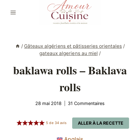
Aller
au
contenu
/
Gâteaux algériens et pâtisseries orientales
/
gateaux algeriens au miel
/
baklawa rolls – Baklava
rolls
28 mai 2018
31 Commentaires
ALLER À LA RECETTE
5
de
34
avis
Anglais