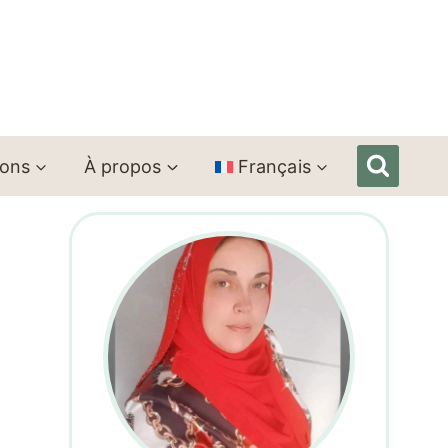
ions
À propos
Français