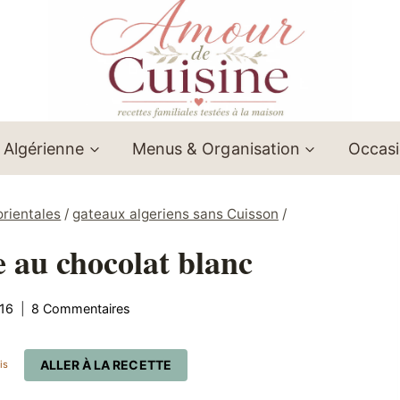
 Algérienne
Menus & Organisation
Occas
orientales
/
gateaux algeriens sans Cuisson
/
e au chocolat blanc
16
8 Commentaires
ALLER À LA RECETTE
is