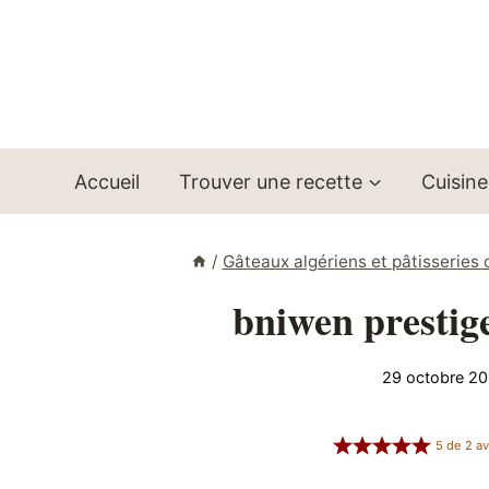
Aller
au
contenu
Accueil
Trouver une recette
Cuisine
/
Gâteaux algériens et pâtisseries 
bniwen prestig
29 octobre 20
5
de
2
av