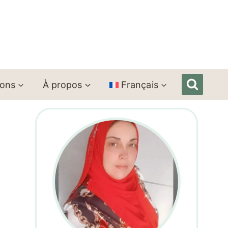
ions
À propos
Français