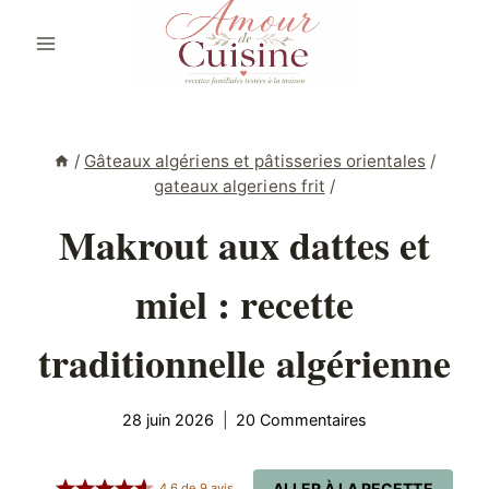
Aller
au
contenu
/
Gâteaux algériens et pâtisseries orientales
/
gateaux algeriens frit
/
Makrout aux dattes et
miel : recette
traditionnelle algérienne
28 juin 2026
20 Commentaires
ALLER À LA RECETTE
4.6
de
9
avis