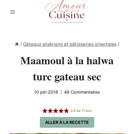
Aller
au
contenu
/
Gâteaux algériens et pâtisseries orientales
/
Maamoul à la halwa
turc gateau sec
10 juin 2018
49 Commentaires
4.8
de
11
avis
ALLER À LA RECETTE