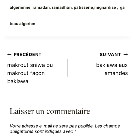
algerienne, ramadan, ramadhan, patisserie,mignardise , ga
teau algerien
Navigation
PRÉCÉDENT
SUIVANT
makrout sniwa ou
baklawa aux
de
makrout façon
amandes
baklawa
l’article
Laisser un commentaire
Votre adresse e-mail ne sera pas publiée.
Les champs
obligatoires sont indiqués avec
*