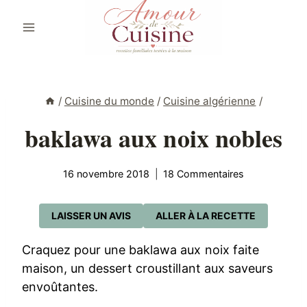
Aller
au
contenu
/
Cuisine du monde
/
Cuisine algérienne
/
baklawa aux noix nobles
16 novembre 2018
18 Commentaires
LAISSER UN AVIS
ALLER À LA RECETTE
Craquez pour une baklawa aux noix faite
maison, un dessert croustillant aux saveurs
envoûtantes.