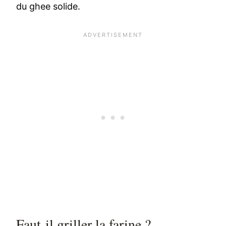
du ghee solide.
Faut-il griller la farine ?