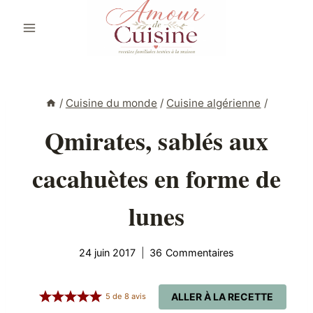
Aller
au
contenu
/
Cuisine du monde
/
Cuisine algérienne
/
Qmirates, sablés aux
cacahuètes en forme de
lunes
24 juin 2017
36 Commentaires
ALLER À LA RECETTE
5
de
8
avis