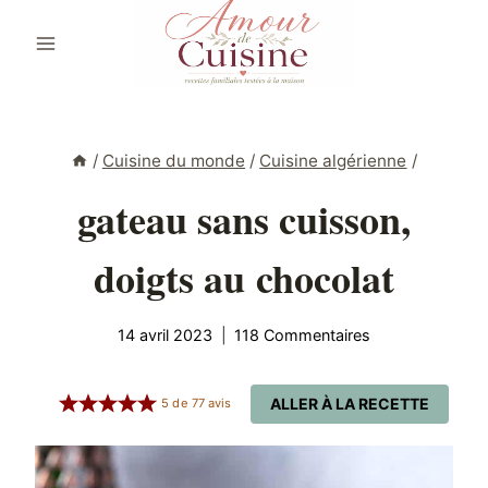
Aller
au
contenu
/
Cuisine du monde
/
Cuisine algérienne
/
gateau sans cuisson,
doigts au chocolat
14 avril 2023
118 Commentaires
ALLER À LA RECETTE
5
de
77
avis