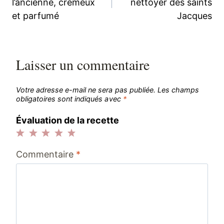
l’ancienne, crémeux
nettoyer des saints
et parfumé
Jacques
l’article
Laisser un commentaire
Votre adresse e-mail ne sera pas publiée.
Les champs
obligatoires sont indiqués avec
*
Évaluation de la recette
1
2
3
4
5
Commentaire
*
étoile
étoiles
étoiles
étoiles
étoiles