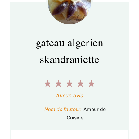
gateau algerien
skandraniette
1
2
3
4
5
é
é
é
é
é
Aucun avis
t
t
t
t
t
Nom de l’auteur:
Amour de
o
o
o
o
o
Cuisine
i
i
i
i
i