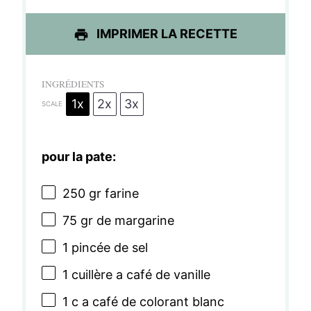
l
l
l
l
l
e
e
e
e
e
IMPRIMER LA RECETTE
s
s
s
s
INGRÉDIENTS
1x
2x
3x
SCALE
pour la pate:
250
gr farine
75
gr de margarine
1
pincée de sel
1
cuillère a café de vanille
1
c a café de colorant blanc