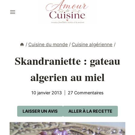
Aller
au
contenu
/
Cuisine du monde
/
Cuisine algérienne
/
Skandraniette : gateau
algerien au miel
10 janvier 2013
27 Commentaires
LAISSER UN AVIS
ALLER À LA RECETTE