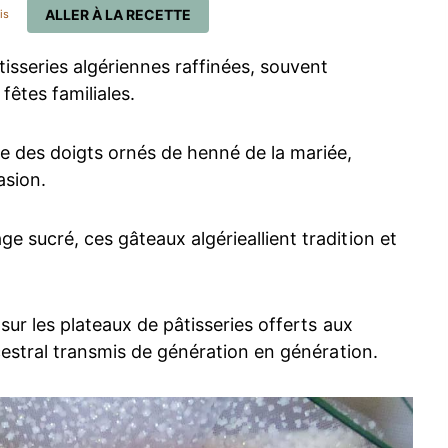
ALLER À LA RECETTE
is
isseries algériennes raffinées, souvent
fêtes familiales.
se des doigts ornés de henné de la mariée,
asion.
 sucré, ces gâteaux algérieallient tradition et
sur les plateaux de pâtisseries offerts aux
ncestral transmis de génération en génération.