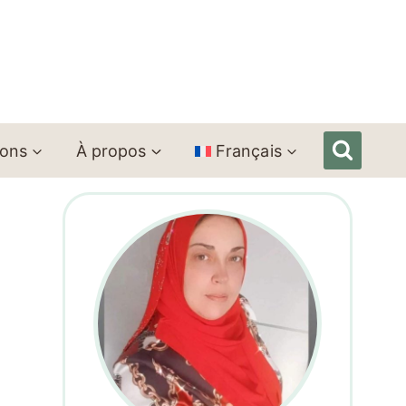
ions
À propos
Français