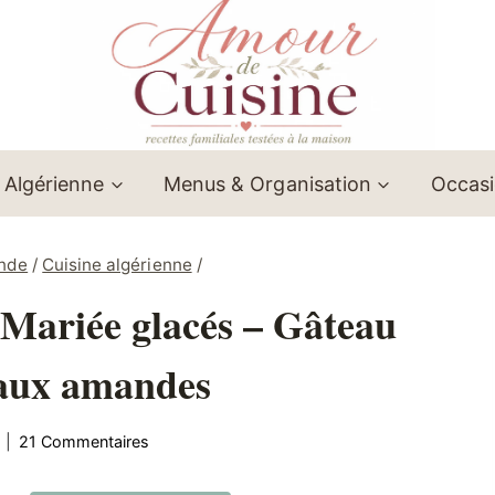
 Algérienne
Menus & Organisation
Occas
onde
/
Cuisine algérienne
/
a Mariée glacés – Gâteau
 aux amandes
21 Commentaires