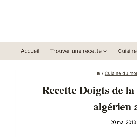
Aller
au
contenu
Accueil
Trouver une recette
Cuisine
/
Cuisine du m
Recette Doigts de l
algérien
20 mai 2013