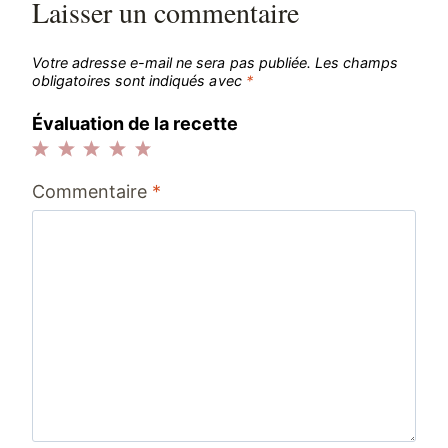
Laisser un commentaire
Votre adresse e-mail ne sera pas publiée.
Les champs
obligatoires sont indiqués avec
*
Évaluation de la recette
1
2
3
4
5
Commentaire
*
étoile
étoiles
étoiles
étoiles
étoiles