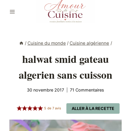
Aller
au
contenu
/
Cuisine du monde
/
Cuisine algérienne
/
halwat smid gateau
algerien sans cuisson
30 novembre 2017
71 Commentaires
ALLER À LA RECETTE
5
de
7
avis