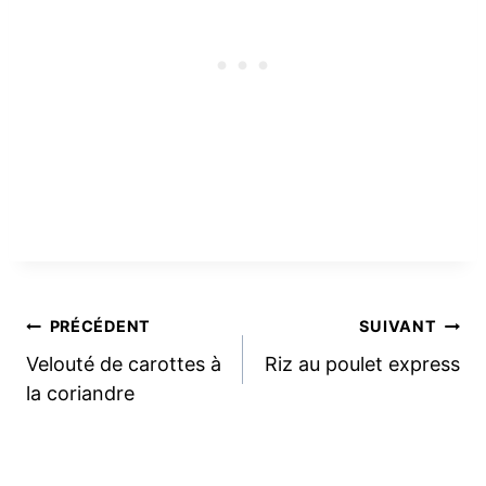
Navigation
PRÉCÉDENT
SUIVANT
Velouté de carottes à
Riz au poulet express
de
la coriandre
l’article