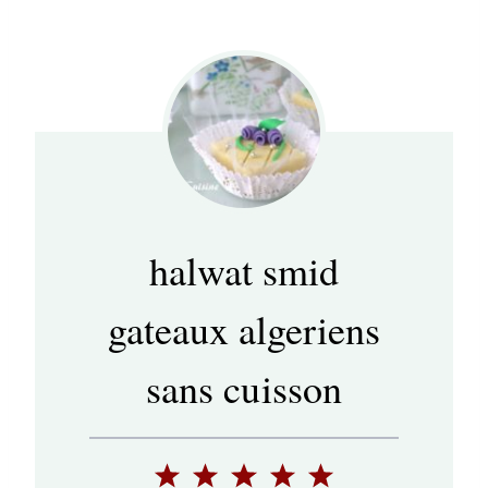
halwat smid
gateaux algeriens
sans cuisson
1
2
3
4
5