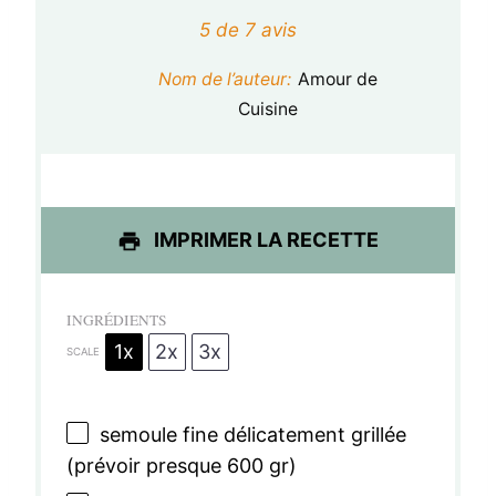
é
é
é
é
é
5
de
7
avis
t
t
t
t
t
Nom de l’auteur:
Amour de
o
o
o
o
o
Cuisine
i
i
i
i
i
l
l
l
l
l
e
e
e
e
e
IMPRIMER LA RECETTE
s
s
s
s
INGRÉDIENTS
1x
2x
3x
SCALE
semoule fine délicatement grillée
(prévoir presque 600 gr)