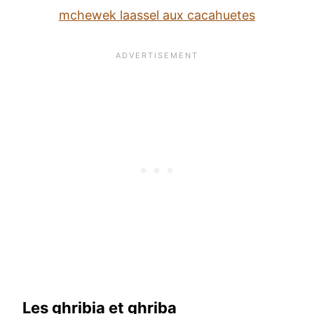
mchewek laassel aux cacahuetes
Les ghribia et ghriba