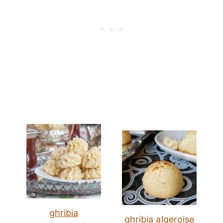
ghribia
ghribia algeroise