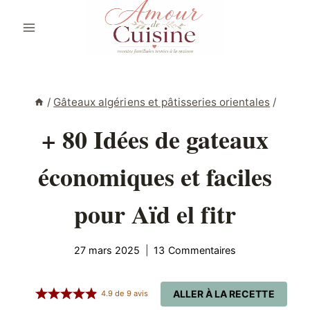
Aller
au
contenu
/
Gâteaux algériens et pâtisseries orientales
/
+ 80 Idées de gateaux
économiques et faciles
pour Aïd el fitr
27 mars 2025
13 Commentaires
ALLER À LA RECETTE
4.9
de
9
avis