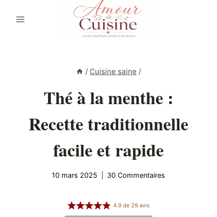
Aller
au
contenu
/
Cuisine saine
/
Thé à la menthe :
Recette traditionnelle
facile et rapide
10 mars 2025
30 Commentaires
4.9
de
29
avis