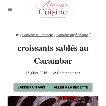
Aller
au
contenu
/
Cuisine du monde
/
Cuisine algérienne
/
croissants sablés au
Carambar
16 juillet 2015
12 Commentaires
LAISSER UN AVIS
ALLER À LA RECETTE