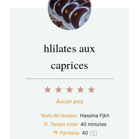
hlilates aux
caprices
1
2
3
4
5
é
é
é
é
é
Aucun avis
t
t
t
t
t
Nom de l’auteur:
Hassina Fjkh
o
o
o
o
o
Temps total:
40 minutes
Portions:
4
0
1
x
i
i
i
i
i