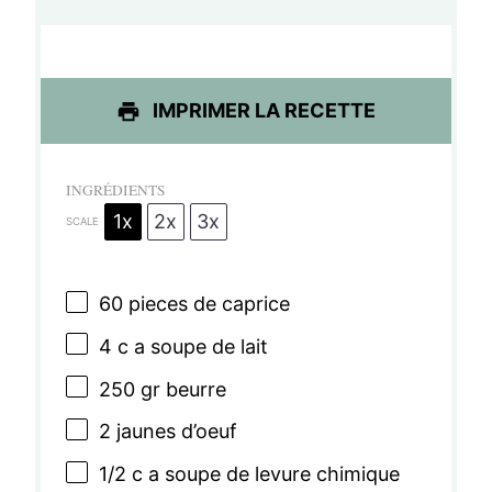
l
l
l
l
l
e
e
e
e
e
s
s
s
s
IMPRIMER LA RECETTE
INGRÉDIENTS
1x
2x
3x
SCALE
60
pieces de caprice
4
c a soupe de lait
250
gr beurre
2
jaunes d’oeuf
1/2
c a soupe de levure chimique