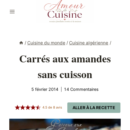
Aller
au
contenu
/
Cuisine du monde
/
Cuisine algérienne
/
Carrés aux amandes
sans cuisson
5 février 2014
14 Commentaires
ALLER À LA RECETTE
4.5
de
8
avis