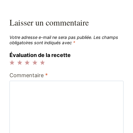
l’article
Laisser un commentaire
Votre adresse e-mail ne sera pas publiée.
Les champs
obligatoires sont indiqués avec
*
Évaluation de la recette
1
2
3
4
5
Commentaire
*
étoile
étoiles
étoiles
étoiles
étoiles