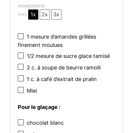
INGRÉDIENTS
1x
2x
3x
SCALE
1
mesure d’amandes grillées
finement moulues
1/2
mesure de sucre glace tamisé
2
c. à soupe de beurre ramolli
1
c. à café d’extrait de pralin
Miel
Pour le glaçage :
chocolat blanc