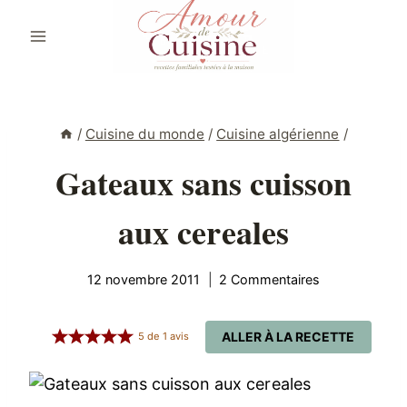
Aller
au
contenu
/
Cuisine du monde
/
Cuisine algérienne
/
Gateaux sans cuisson
aux cereales
12 novembre 2011
2 Commentaires
ALLER À LA RECETTE
5
de
1
avis