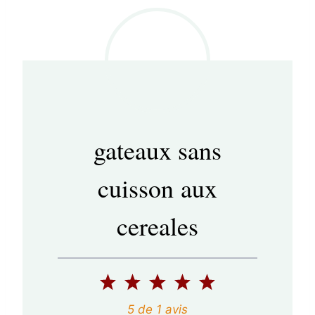
gateaux sans
cuisson aux
cereales
1
2
3
4
5
é
é
é
é
é
5
de
1
avis