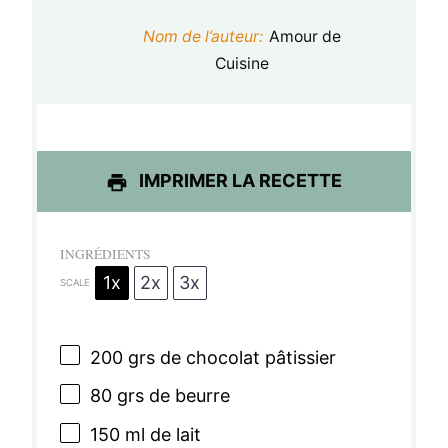
t
t
t
t
t
Nom de l’auteur:
Amour de
o
o
o
o
o
Cuisine
i
i
i
i
i
l
l
l
l
l
e
e
e
e
e
IMPRIMER LA RECETTE
s
s
s
s
INGRÉDIENTS
1x
2x
3x
SCALE
200
grs de chocolat pâtissier
80
grs de beurre
150
ml de lait