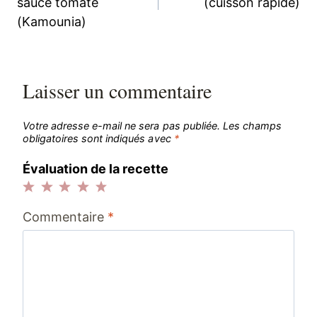
sauce tomate
(cuisson rapide)
(Kamounia)
l’article
Laisser un commentaire
Votre adresse e-mail ne sera pas publiée.
Les champs
obligatoires sont indiqués avec
*
Évaluation de la recette
1
2
3
4
5
Commentaire
*
étoile
étoiles
étoiles
étoiles
étoiles