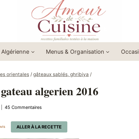
 Algérienne
Menus & Organisation
Occas
es orientales
/
gâteaux sablés, ghribiya
/
 gateau algerien 2016
45 Commentaires
ALLER À LA RECETTE
vis