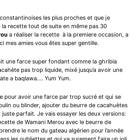
constantinoises les plus proches et que je
 la recette tout de suite en même pas 30
rou
a réaliser la recette à la premiere occasion, a
ci mes amies vous êtes super gentille.
 fait une farce super fondant comme la ghribia
cahète pas trop liquide, mixé jusqu’a avoir une
 pate a baqlawa…. Yum Yum.
 pour avoir une farce par trop sucré et qui se
lin ou blinder, ajouter du beurre de cacahuètes
 juste parfait. Je vais essayer les deux versions:
 recette de Wamani Merou avec le beurre de
prendre le nom du gateau algérien pour l’année
ans les oubliettes et qui va surement faire un joli