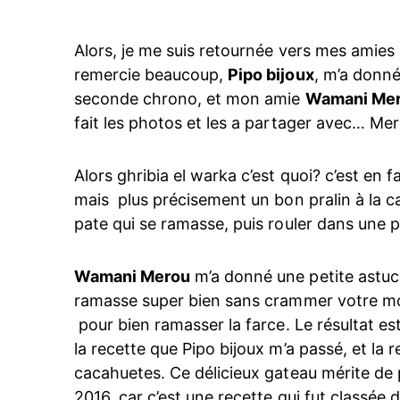
Alors, je me suis retournée vers mes amies 
remercie beaucoup,
Pipo bijoux
, m’a donné
seconde chrono, et mon amie
Wamani Me
fait les photos et les a partager avec… Mer
Alors ghribia el warka c’est quoi? c’est en
mais plus précisement un bon pralin à la ca
pate qui se ramasse, puis rouler dans une
Wamani Merou
m’a donné une petite astuce
ramasse super bien sans crammer votre mou
pour bien ramasser la farce. Le résultat est
la recette que Pipo bijoux m’a passé, et la
cacahuetes. Ce délicieux gateau mérite de 
2016, car c’est une recette qui fut classée d