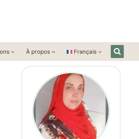
ions
À propos
Français