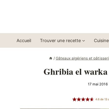
Aller
au
contenu
Accueil
Trouver une recette
Cuisine
/
Gâteaux algériens et pâtisseri
Ghribia el warka
17 mai 2016
4.6
de
13
a