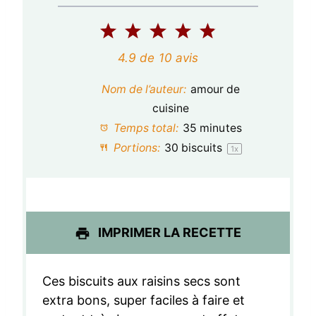
1
2
3
4
5
é
é
é
é
é
4.9
de
10
avis
t
t
t
t
t
Nom de l’auteur:
amour de
o
o
o
o
o
cuisine
Temps total:
35 minutes
i
i
i
i
i
Portions:
30
biscuits
1
x
l
l
l
l
l
e
e
e
e
e
s
s
s
s
IMPRIMER LA RECETTE
Ces biscuits aux raisins secs sont
extra bons, super faciles à faire et