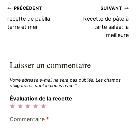
Navigation
PRÉCÉDENT
SUIVANT
recette de paëlla
Recette de pâte à
de
terre et mer
tarte salée: la
meilleure
l’article
Laisser un commentaire
Votre adresse e-mail ne sera pas publiée.
Les champs
obligatoires sont indiqués avec
*
Évaluation de la recette
1
2
3
4
5
Commentaire
*
étoile
étoiles
étoiles
étoiles
étoiles