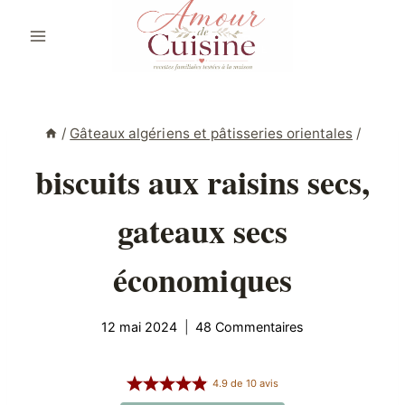
Aller
au
contenu
/
Gâteaux algériens et pâtisseries orientales
/
biscuits aux raisins secs,
gateaux secs
économiques
12 mai 2024
48 Commentaires
4.9
de
10
avis